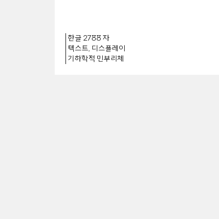
한글 2788 자
텍스트, 디스플레이
기하학적 민부리체
03
Text in Context