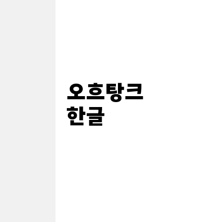
오흐탕크
한글